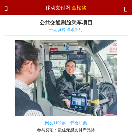
移动支付网
金松奖


公共交通刷脸乘车项目
一见识君 温暖出行
网友
1102
票 评委
11
票
参与奖项：最佳无感支付产品奖