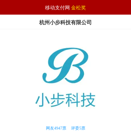
移动支付网
金松奖
杭州小步科技有限公司
网友
4947
票 评委
5
票